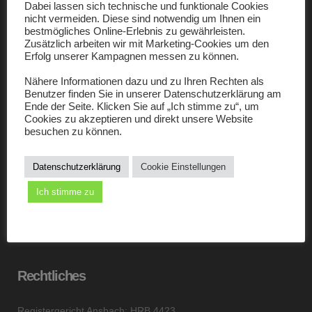
Dabei lassen sich technische und funktionale Cookies
nicht vermeiden. Diese sind notwendig um Ihnen ein
bestmögliches Online-Erlebnis zu gewährleisten.
Zusätzlich arbeiten wir mit Marketing-Cookies um den
Impressum
Erfolg unserer Kampagnen messen zu können.
Triesdorf Bahnhof 32
Nähere Informationen dazu und zu Ihren Rechten als
Benutzer finden Sie in unserer Datenschutzerklärung am
Ende der Seite. Klicken Sie auf „Ich stimme zu“, um
91732 Merkendorf
Cookies zu akzeptieren und direkt unsere Website
besuchen zu können.
Telefon: +49 (0) 9826 659587 - 0
Datenschutzerklärung
Cookie Einstellungen
Telefax: +49 (0) 9826 659587 - 9
Ich stimme zu
E- Mail: info@amm-technik.com
Rechtliches
Registergericht Ansbach: HRB 4423