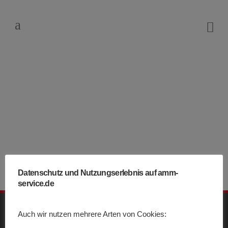
Ausbildungsplatz Tag
Karrieretage Ansbach 3.11 – 4.11 2017
Die Firma AMM GmbH hat im Rahmen der
Karriertage im Brückencenter Ansbach
ausgestellt....
Datenschutz und Nutzungserlebnis auf amm-
service.de
Auch wir nutzen mehrere Arten von Cookies: