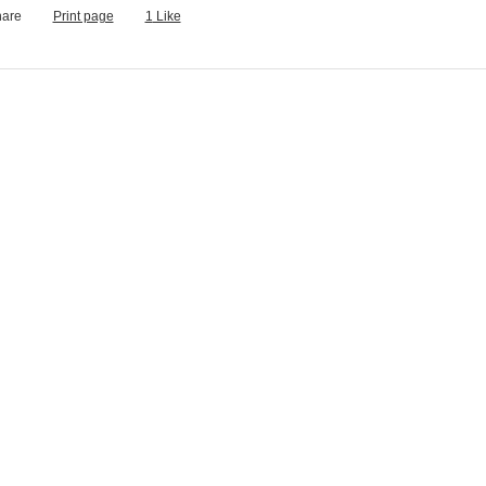
are
Print page
1
Like