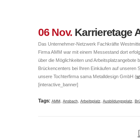
06 Nov.
Karrieretage A
Das Unternehmer-Netzwerk Fachkräfte Westmittelf
Firma AMM war mit einem Messestand dort erfolgr
über die Möglichkeiten und Arbeitsplatzangebote 
Brückencenters bei Ihren Einkäufen auf unseren
unsere Tochterfirma sama Metalldesign GmbH (
w
[interactive_banner]
Tags:
,
,
,
,
AMM
Ansbach
Arbeitsplatz
Ausbildungsplatz
Br