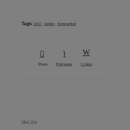
Tags:
,
,
2017
Grillen
Sommerfest
Share
Print page
2
Likes
Über Uns