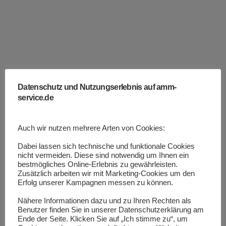
Karriertage im Brückencenter Ansbach
ausgestellt....
Ausbildungsmesse Contact 2017
Dinkelsbühl
Datenschutz und Nutzungserlebnis auf amm-
Die Ausbildungsmesse Contact 2017 hat
service.de
erstmalig in der schönen Stadt Dinkelsbühl
stattgefunden. In der der großen Sporthalle
Auch wir nutzen mehrere Arten von Cookies:
waren wieder viele Firmen vertreten, viel
wichtiger aber – es kamen viele Schüler und
Dabei lassen sich technische und funktionale Cookies
nicht vermeiden. Diese sind notwendig um Ihnen ein
Interessierte....
bestmögliches Online-Erlebnis zu gewährleisten.
Zusätzlich arbeiten wir mit Marketing-Cookies um den
Erfolg unserer Kampagnen messen zu können.
Fähnlein im Wind
Nähere Informationen dazu und zu Ihren Rechten als
Benutzer finden Sie in unserer Datenschutzerklärung am
Im Rahmen der Altstadtsanierung der Stadt
Ende der Seite. Klicken Sie auf „Ich stimme zu“, um