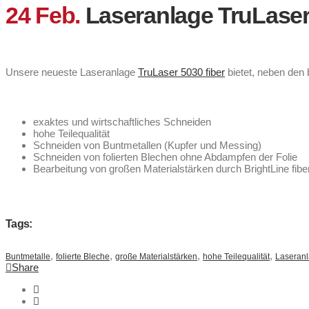
24 Feb.
Laseranlage TruLaser 
Unsere neueste Laseranlage
TruLaser 5030 fiber
bietet, neben den
exaktes und wirtschaftliches Schneiden
hohe Teilequalität
Schneiden von Buntmetallen (Kupfer und Messing)
Schneiden von folierten Blechen ohne Abdampfen der Folie
Bearbeitung von großen Materialstärken durch BrightLine fibe
Tags:
,
,
,
,
Buntmetalle
folierte Bleche
große Materialstärken
hohe Teilequalität
Laseran
Share