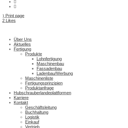
Print page
2
Likes
Über Uns
Aktuelles
Fertigung
Produkte
Lohnfertigung
Maschinenbau
Fassadenbau
Ladenbau/Werbung
Maschinenliste
Fertigungsprinzipien
Produktanfrage
Hubschrauberlandeplattformen
Karriere
Kontakt
Geschäftsleitung
Buchhaltung
Logistik
Einkauf
Vertrieb