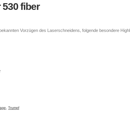
530 fiber
 bekannten Vorzügen des Laserschneidens, folgende besondere Highl
r
,
lage
Trumpf